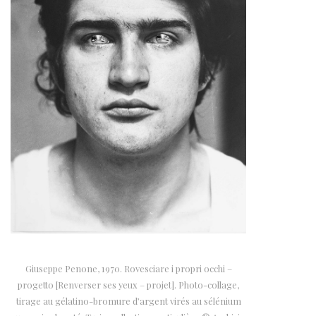
Giuseppe Penone, 1970. Rovesciare i propri occhi –
progetto [Renverser ses yeux – projet]. Photo-collage,
tirage au gélatino-bromure d’argent virés au sélénium