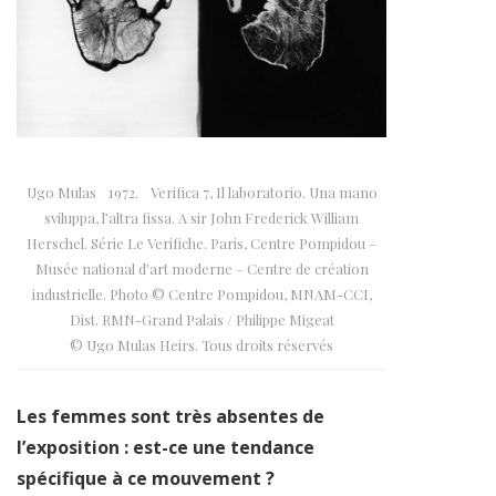
Ugo Mulas 1972. Verifica 7, Il laboratorio. Una mano
sviluppa, l’altra fissa. A sir John Frederick William
Herschel. Série Le Verifiche. Paris, Centre Pompidou –
Musée national d’art moderne – Centre de création
industrielle. Photo © Centre Pompidou, MNAM-CCI,
Dist. RMN-Grand Palais / Philippe Migeat
© Ugo Mulas Heirs. Tous droits réservés
Les femmes sont très absentes de
l’exposition : est-ce une tendance
spécifique à ce mouvement ?