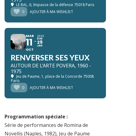
LE BAL
, 6, Impasse de la défense 75018 Paris
0
AJOUTER À MA WISHLIST
MAR
2023
11
DIM
29
JAN
OCT
RENVERSER SES YEUX
AUTOUR DE L’ARTE POVERA, 1960 -
1975
Jeu de Paume
, 1, place de la Concorde 75008
Paris
0
AJOUTER À MA WISHLIST
Programmation spéciale :
Série de performances de Romina de
Novellis (Naples, 1982), Jeu de Paume