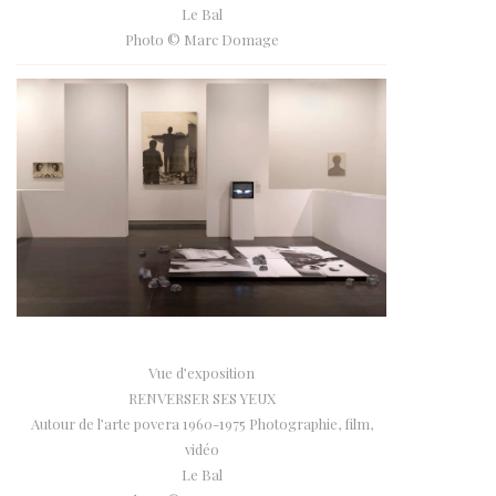
Le Bal
Photo © Marc Domage
Vue d’exposition
RENVERSER SES YEUX
Autour de l’arte povera 1960-1975 Photographie, film,
vidéo
Le Bal