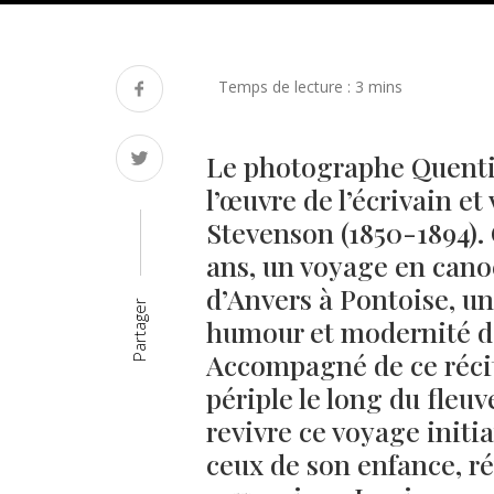
Le photographe Quentin
l’œuvre de l’écrivain e
Stevenson (1850-1894). C
ans, un voyage en canoë
d’Anvers à Pontoise, un
Partager
humour et modernité da
Accompagné de ce réci
périple le long du fleu
revivre ce voyage initi
ceux de son enfance, ré