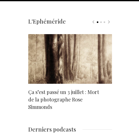
L'Ephéméride
rd
Ça s’est passé un 3 juillet : Mort
Né un 2 juil
de la photographe Rose
Simmonds
Derniers podcasts