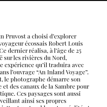
 Pruvost a choisi d’explorer
t voyageur écossais Robert Louis
e dernier réalisa, à l’âge de 25
 sur les rivières du Nord,
e expérience qu’il traduira avec
ns l’ouvrage “An Inland Voyage”.
Né un 2 juillet : André Kertész
Né un 1er juillet : Léona
Misonne
t, le photographe démarre son
ve et des canaux de la Sambre pour
atique. Ces paysages sont aussi
veillant ainsi ses propres