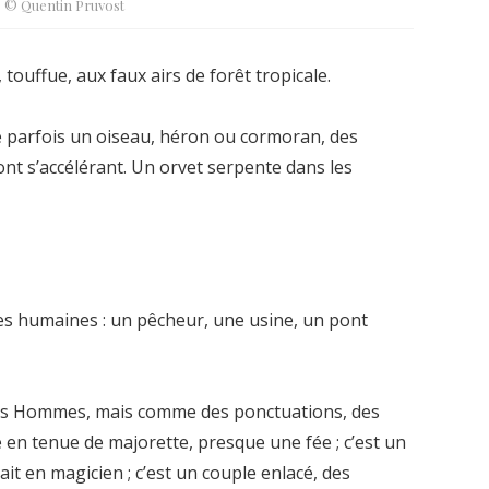
© Quentin Pruvost
, touffue, aux faux airs de forêt tropicale.
e parfois un oiseau, héron ou cormoran, des
ont s’accélérant. Un orvet serpente dans les
ies humaines : un pêcheur, une usine, un pont
 des Hommes, mais comme des ponctuations, des
e en tenue de majorette, presque une fée ; c’est un
t en magicien ; c’est un couple enlacé, des