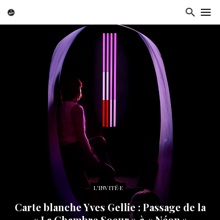
L'INVITÉ·E
Carte blanche Yves Gellie : Passage de la
« La Chambre Soeur » à « Néon »