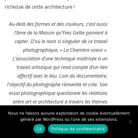
richesse de cette architecture !
Au-delà des formes et des couleurs, c’est aussi
l’âme de la Maison qu’Yves Gellie parvient à
capter. D’où le nom si singulier de ce travail
photographique, « La Chambre soeur ».
L’association d’une technique maîtrisée à un
travail artistique qui rend compte d’un lien
affectif avec le lieu. Loin du documentaire,
l’objectif du photographe réinvente et crée. Son
essai photographique questionne les relations
entre art et architecture à travers les thèmes
communs de la matière, de la forme, de
Nous ne faisons aucune exploitation de cookie éventuellement
l’espace et de sa représentation. Son intention
généré par WordPress ou l'une de ses extensions.
interroge alors le pouvoir fictionnel d’une image
Ok
Politique de confidentialité
et questionne-le Que voyons-nous ?