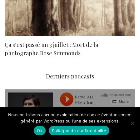
Ça s’est passé un 3 juillet : Mort de la
N
photographe Rose Simmonds
Derniers podcasts
Nous ne faisons aucune exploitation de cookie éventuellement
généré par WordPress ou l'une de ses extensions.
Ok
Politique de confidentialité