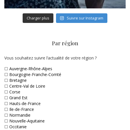
Charger plus
Suivre sur Instagram
Par région
Vous souhaitez suivre l’actualité de votre région ?
☐
Auvergne-Rhône-Alpes
☐
Bourgogne-Franche-Comté
☐
Bretagne
☐
Centre-Val de Loire
☐
Corse
☐
Grand Est
☐
Hauts-de-France
☐
Ile-de-France
☐
Normandie
☐
Nouvelle-Aquitaine
☐
Occitanie