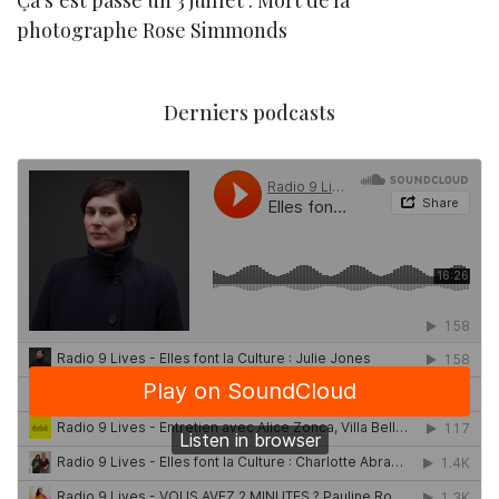
Ça s’est passé un 3 juillet : Mort de la
N
photographe Rose Simmonds
Derniers podcasts