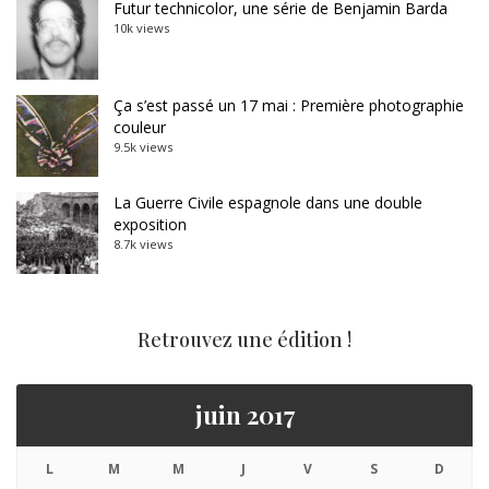
Futur technicolor, une série de Benjamin Barda
10k views
Ça s’est passé un 17 mai : Première photographie
couleur
9.5k views
La Guerre Civile espagnole dans une double
exposition
8.7k views
Retrouvez une édition !
juin 2017
L
M
M
J
V
S
D