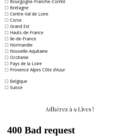
☐
Bourgogne-Franche-Comté
☐
Bretagne
☐
Centre-Val de Loire
☐
Corse
☐
Grand Est
☐
Hauts-de-France
☐
Ile-de-France
☐
Normandie
☐
Nouvelle-Aquitaine
☐
Occitanie
☐
Pays de la Loire
☐
Provence Alpes Côte d’Azur
☐
Belgique
☐
Suisse
Adhérez à 9 Lives !