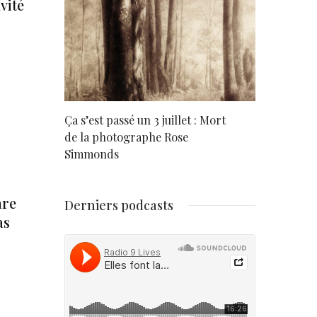
vité
rd
Ça s’est passé un 3 juillet : Mort
Né un 2 juil
de la photographe Rose
Simmonds
are
Derniers podcasts
as