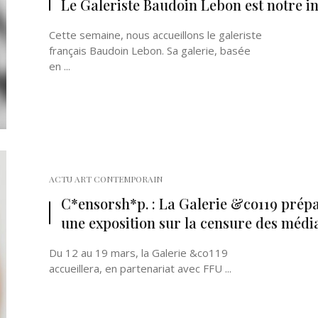
Le Galeriste Baudoin Lebon est notre in
Cette semaine, nous accueillons le galeriste
français Baudoin Lebon. Sa galerie, basée
en ...
Né un 2 juillet : André Kertész
Né un 1er juillet : Léona
Misonne
ACTU ART CONTEMPORAIN
C*ensorsh*p. : La Galerie &co119 prép
une exposition sur la censure des médi
Du 12 au 19 mars, la Galerie &co119
accueillera, en partenariat avec FFU ...