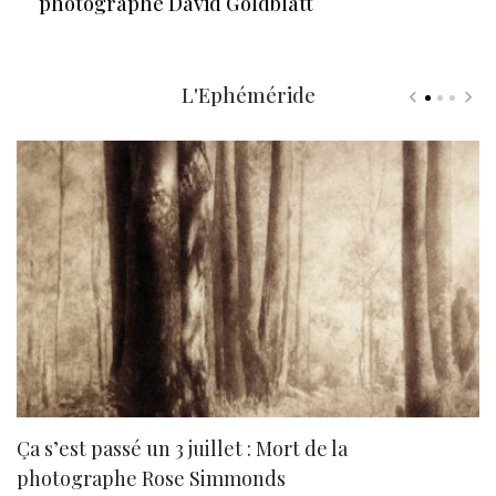
photographe David Goldblatt
L'Ephéméride
Ça s’est passé un 3 juillet : Mort de la
N
photographe Rose Simmonds