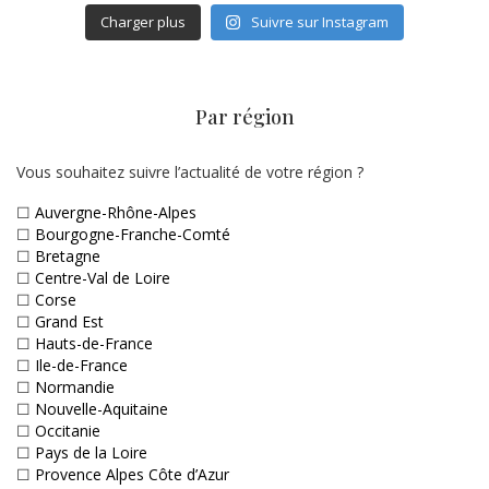
Charger plus
Suivre sur Instagram
Par région
Vous souhaitez suivre l’actualité de votre région ?
☐
Auvergne-Rhône-Alpes
☐
Bourgogne-Franche-Comté
☐
Bretagne
☐
Centre-Val de Loire
☐
Corse
☐
Grand Est
☐
Hauts-de-France
☐
Ile-de-France
☐
Normandie
☐
Nouvelle-Aquitaine
☐
Occitanie
☐
Pays de la Loire
☐
Provence Alpes Côte d’Azur