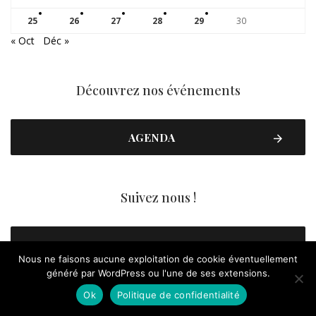
25
26
27
28
29
30
« Oct
Déc »
Découvrez nos événements
AGENDA
Suivez nous !
FACEBOOK
Nous ne faisons aucune exploitation de cookie éventuellement
généré par WordPress ou l'une de ses extensions.
YOUTUBE
Ok
Politique de confidentialité