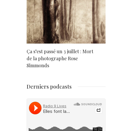
rd
Ça s’est passé un 3 juillet : Mort
Né un 2 juil
de la photographe Rose
Simmonds
Derniers podcasts