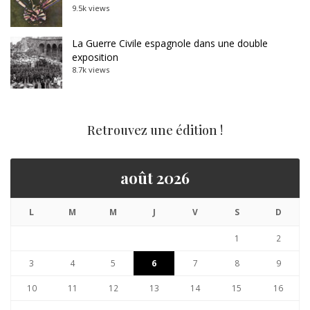
9.5k views
La Guerre Civile espagnole dans une double
exposition
8.7k views
Retrouvez une édition !
août 2026
L
M
M
J
V
S
D
1
2
3
4
5
6
7
8
9
10
11
12
13
14
15
16