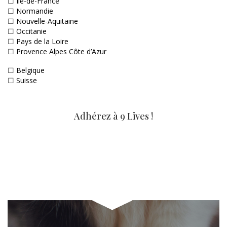
☐
Ile-de-France
☐
Normandie
☐
Nouvelle-Aquitaine
☐
Occitanie
☐
Pays de la Loire
☐
Provence Alpes Côte d’Azur
☐
Belgique
☐
Suisse
Adhérez à 9 Lives !