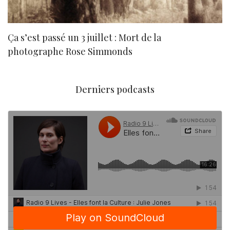
Ça s’est passé un 3 juillet : Mort de la
N
photographe Rose Simmonds
Derniers podcasts