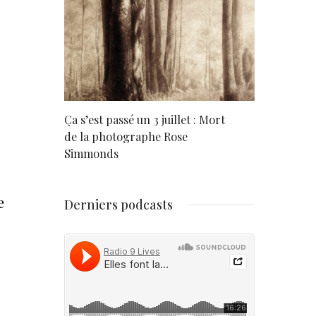
rd
Ça s’est passé un 3 juillet : Mort
Né un 2 juil
de la photographe Rose
Simmonds
e
Derniers podcasts