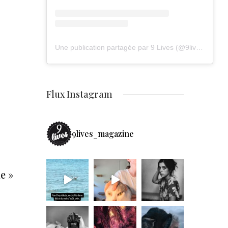
Une publication partagée par 9 Lives (@9lives_magazine)
Flux Instagram
9lives_magazine
e »