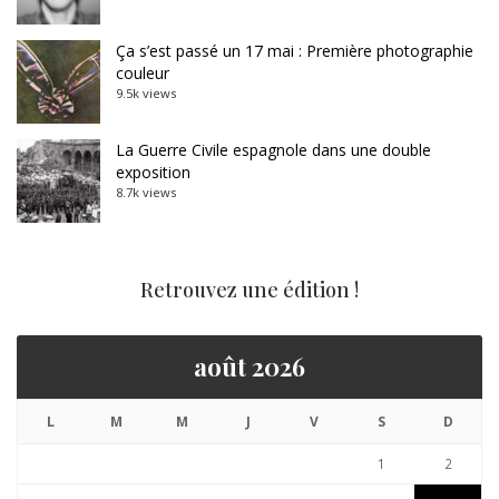
Ça s’est passé un 17 mai : Première photographie
couleur
9.5k views
La Guerre Civile espagnole dans une double
exposition
8.7k views
Retrouvez une édition !
août 2026
L
M
M
J
V
S
D
1
2