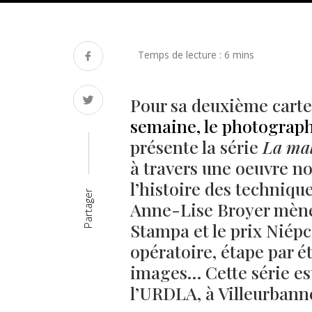
Pour sa deuxième cart
semaine, le photograph
présente la série
La mal
à travers une oeuvre nou
l’histoire des techniqu
Partager
Anne-Lise Broyer mène 
Stampa et le prix Niépc
opératoire, étape par ét
images… Cette série es
l’URDLA, à Villeurbann