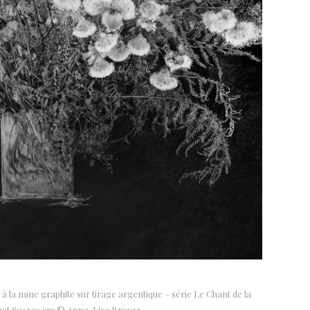
n à la mine graphite sur tirage argentique – série Le Chant de la
mat 80×120 cm © Anne-Lise Broyer