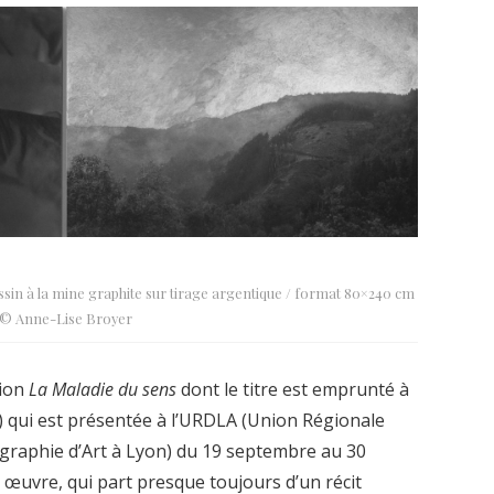
ssin à la mine graphite sur tirage argentique / format 80×240 cm
© Anne-Lise Broyer
tion
La Maladie du sens
dont le titre est emprunté à
.) qui est présentée à l’URDLA (Union Régionale
graphie d’Art à Lyon) du 19 septembre au 30
œuvre, qui part presque toujours d’un récit