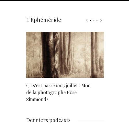
L'Ephéméride
rd
Ça s’est passé un 3 juillet : Mort
Né un 2 juil
de la photographe Rose
Simmonds
Derniers podcasts