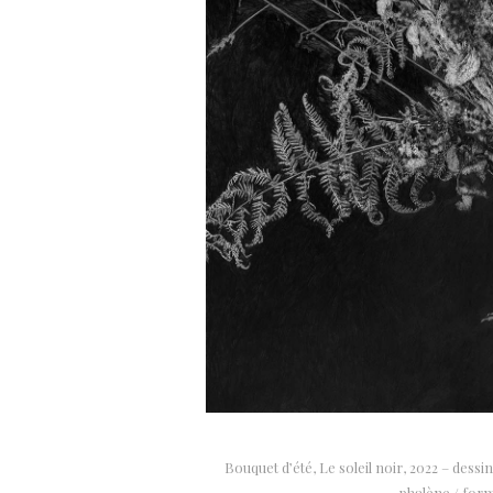
Bouquet d’été, Le soleil noir, 2022 – dessi
phalène / for