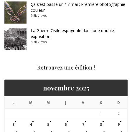
Ça s’est passé un 17 mai : Première photographie
couleur
9.5k views
La Guerre Civile espagnole dans une double
exposition
8.7k views
Retrouvez une édition !
novembre 2025
L
M
M
J
V
S
D
1
2
3
4
5
6
7
8
9