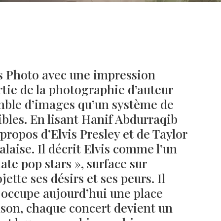
is Photo avec une impression
tie de la photographie d’auteur
emble d’images qu’un système de
ibles. En lisant Hanif Abdurraqib
à propos d’Elvis Presley et de Taylor
alaise. Il décrit Elvis comme l’un
Né un 2 juillet : André Kertész
Né un 1er juillet : Léona
Misonne
ate pop stars », surface sur
jette ses désirs et ses peurs. Il
t occupe aujourd’hui une place
nson, chaque concert devient un