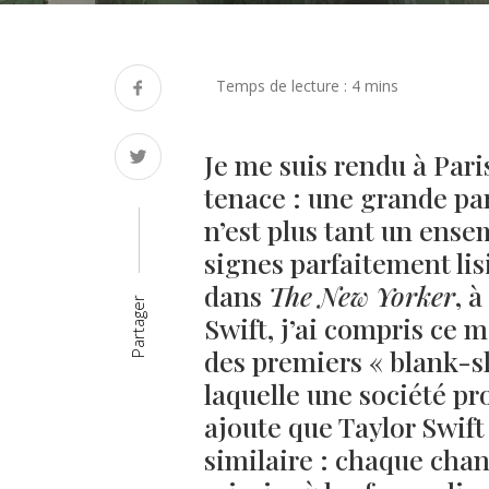
Je me suis rendu à Par
tenace : une grande par
n’est plus tant un ens
signes parfaitement lis
dans
The New Yorker
, 
Partager
Swift, j’ai compris ce m
des premiers « blank-sl
laquelle une société pro
ajoute que Taylor Swif
similaire : chaque cha