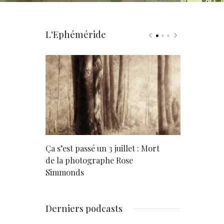
L'Ephéméride
rd
Ça s’est passé un 3 juillet : Mort
Né un 2 juil
de la photographe Rose
Simmonds
Derniers podcasts