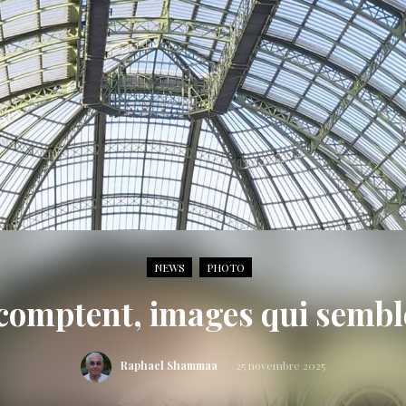
NEWS
PHOTO
comptent, images qui semb
Raphael Shammaa
25 novembre 2025