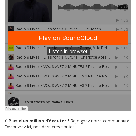
⚡ Plus d'un million d’écoutes !
Rejoignez notre communauté !
Découvrez ici, nos dernières sorties.