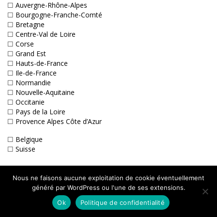
☐
Auvergne-Rhône-Alpes
☐
Bourgogne-Franche-Comté
☐
Bretagne
☐
Centre-Val de Loire
☐
Corse
☐
Grand Est
☐
Hauts-de-France
☐
Ile-de-France
☐
Normandie
☐
Nouvelle-Aquitaine
☐
Occitanie
☐
Pays de la Loire
☐
Provence Alpes Côte d’Azur
☐
Belgique
☐
Suisse
Nous ne faisons aucune exploitation de cookie éventuellement
Adhérez à 9 Lives !
généré par WordPress ou l'une de ses extensions.
Ok
Politique de confidentialité