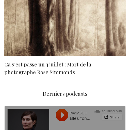
Ça s’est passé un 3 juillet : Mort de la
N
photographe Rose Simmonds
Derniers podcasts