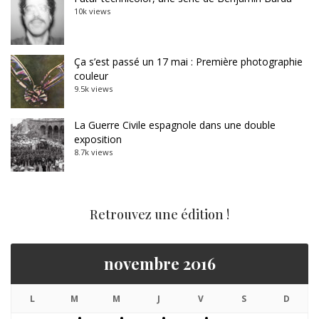
10k views
Ça s’est passé un 17 mai : Première photographie
couleur
9.5k views
La Guerre Civile espagnole dans une double
exposition
8.7k views
Retrouvez une édition !
novembre 2016
L
M
M
J
V
S
D