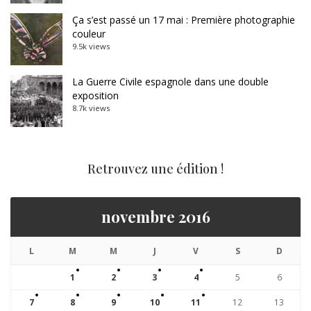
Ça s’est passé un 17 mai : Première photographie
couleur
9.5k views
La Guerre Civile espagnole dans une double
exposition
8.7k views
Retrouvez une édition !
novembre 2016
L
M
M
J
V
S
D
1
2
3
4
5
6
7
8
9
10
11
12
13