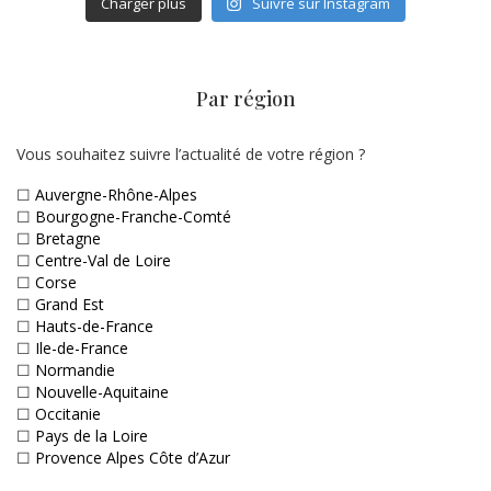
Charger plus
Suivre sur Instagram
Par région
Vous souhaitez suivre l’actualité de votre région ?
☐
Auvergne-Rhône-Alpes
☐
Bourgogne-Franche-Comté
☐
Bretagne
☐
Centre-Val de Loire
☐
Corse
☐
Grand Est
☐
Hauts-de-France
☐
Ile-de-France
☐
Normandie
☐
Nouvelle-Aquitaine
☐
Occitanie
☐
Pays de la Loire
☐
Provence Alpes Côte d’Azur