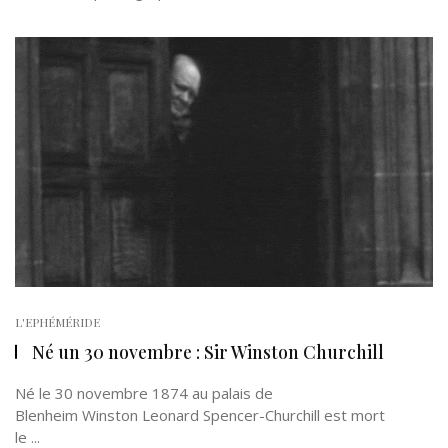
L'EPHÉMÉRIDE
Né un 30 novembre : Sir Winston Churchill
Né le 30 novembre 1874 au palais de
Blenheim Winston Leonard Spencer-Churchill est mort
le ...