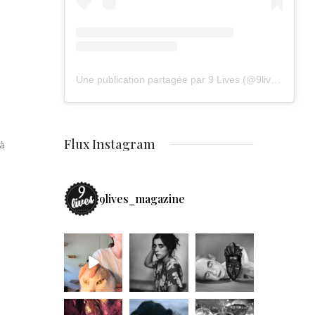
Une publication partagée par 9 Lives (@9lives_magazine)
Flux Instagram
 à
9lives_magazine