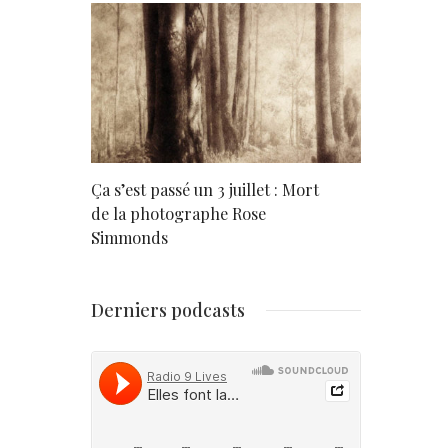
rd
Ça s’est passé un 3 juillet : Mort
Né un 2 juil
de la photographe Rose
Simmonds
Derniers podcasts