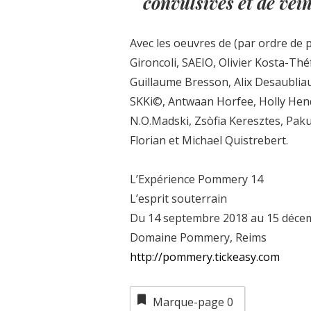
convulsives et de vei
Avec les oeuvres de (par ordre de 
Gironcoli, SAEIO, Olivier Kosta-T
Guillaume Bresson, Alix Desaublia
SKKi©, Antwaan Horfee, Holly Hendr
N.O.Madski, Zsòfia Keresztes, Pak
Florian et Michael Quistrebert.
L’Expérience Pommery 14
L’esprit souterrain
Du 14 septembre 2018 au 15 déce
Domaine Pommery, Reims
http://pommery.tickeasy.com
Marque-page
0