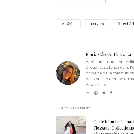
Art&Vin
Interview
Street Ar
Marie-Elisabeth De La 
Après une formation en litt
Drouot et se lance dans l'
domaine de la communicati
passion et expertise du m
Artaïssime.
e-
Website
Twitter
Facebook
mail
ARTICLE PRÉCÉDENT
Carte blanche à Charl
Flossaut : Collectionn