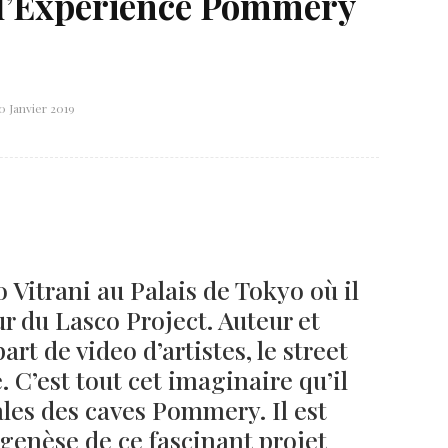
 l’Expérience Pommery
0 Janvier 2019
Né un 2 juillet : André Kertész
Né un 1er juillet : Léona
Misonne
Vitrani au Palais de Tokyo où il
ur du Lasco Project. Auteur et
rt de video d’artistes, le street
. C’est tout cet imaginaire qu’il
les des caves Pommery. Il est
 genèse de ce fascinant projet