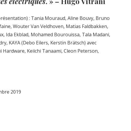
nes électriques
. » – Hugo Vitrani
présentation) : Tania Mouraud, Aline Bouvy, Bruno
héfaine, Wouter Van Veldhoven, Matias Faldbakken,
ux, Ida Ekblad, Mohamed Bourouissa, Tala Madani,
y, KAYA (Debo Eilers, Kerstin Brätsch) avec
ui Hardware, Keiichi Tanaami, Cleon Peterson,
mbre 2019