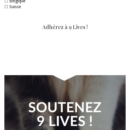
☐
Belgique
☐
Suisse
Adhérez à 9 Lives !