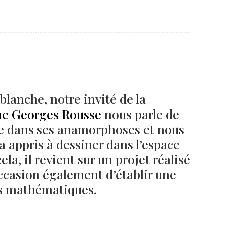
Né un 2 juillet : André Kertész
Né un 1er juillet : Léona
Misonne
blanche, notre invité de la
he Georges Rousse
nous parle de
e dans ses anamorphoses et nous
 a appris à dessiner dans l’espace
la, il revient sur un projet réalisé
occasion également d’établir une
nes mathématiques.