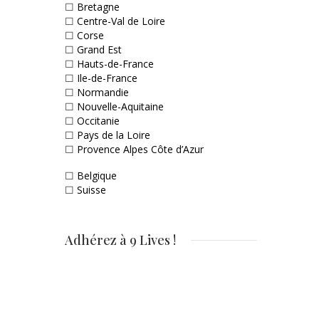
☐
Bretagne
☐
Centre-Val de Loire
☐
Corse
☐
Grand Est
☐
Hauts-de-France
☐
Ile-de-France
☐
Normandie
☐
Nouvelle-Aquitaine
☐
Occitanie
☐
Pays de la Loire
☐
Provence Alpes Côte d’Azur
☐
Belgique
☐
Suisse
Adhérez à 9 Lives !