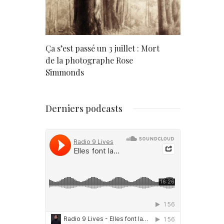
rd
Ça s’est passé un 3 juillet : Mort
Né un 2 juil
de la photographe Rose
Simmonds
Derniers podcasts