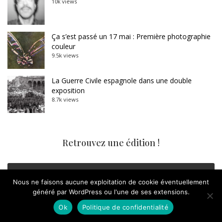
10k views
Ça s’est passé un 17 mai : Première photographie
couleur
9.5k views
La Guerre Civile espagnole dans une double
exposition
8.7k views
Retrouvez une édition !
octobre 2020
Nous ne faisons aucune exploitation de cookie éventuellement
généré par WordPress ou l'une de ses extensions.
L
M
M
J
V
S
D
Ok
Politique de confidentialité
1
2
3
4