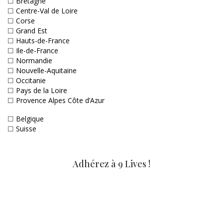
☐
Bretagne
☐
Centre-Val de Loire
☐
Corse
☐
Grand Est
☐
Hauts-de-France
☐
Ile-de-France
☐
Normandie
☐
Nouvelle-Aquitaine
☐
Occitanie
☐
Pays de la Loire
☐
Provence Alpes Côte d’Azur
☐
Belgique
☐
Suisse
Adhérez à 9 Lives !