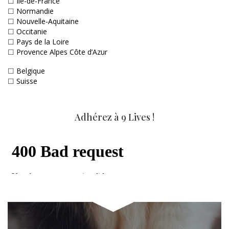
☐
Ile-de-France
☐
Normandie
☐
Nouvelle-Aquitaine
☐
Occitanie
☐
Pays de la Loire
☐
Provence Alpes Côte d’Azur
☐
Belgique
☐
Suisse
Adhérez à 9 Lives !