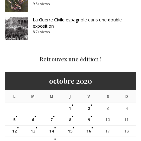
9.5k views
La Guerre Civile espagnole dans une double
exposition
8.7k views
Retrouvez une édition !
octobre 2020
L
M
M
J
V
S
D
1
2
3
4
5
6
7
8
9
10
11
12
13
14
15
16
17
18