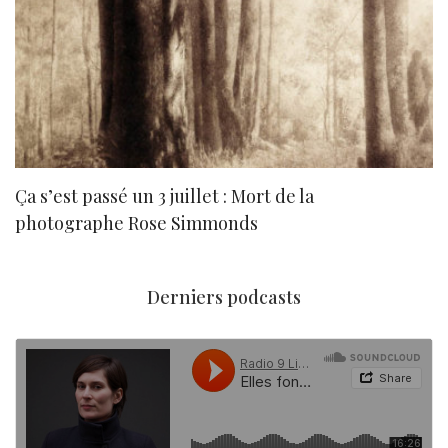
Ça s’est passé un 3 juillet : Mort de la
N
photographe Rose Simmonds
Derniers podcasts