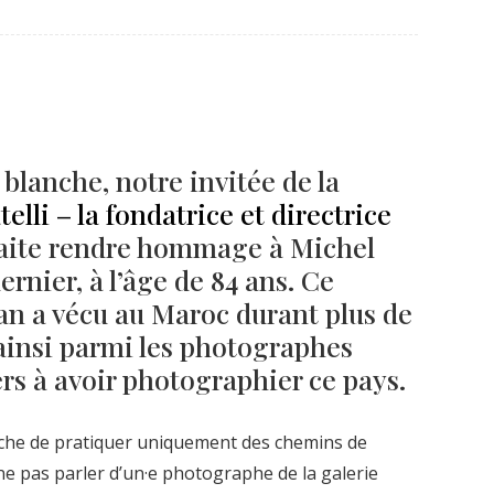
Né un 2 juillet : André Kertész
Né un 1er juillet : Léona
Misonne
 blanche, notre invitée de la
elli – la fondatrice et directrice
aite rendre hommage à Michel
rnier, à l’âge de 84 ans. Ce
n a vécu au Maroc durant plus de
 ainsi parmi les photographes
s à avoir photographier ce pays.
anche de pratiquer uniquement des chemins de
ne pas parler d’un·e photographe de la galerie