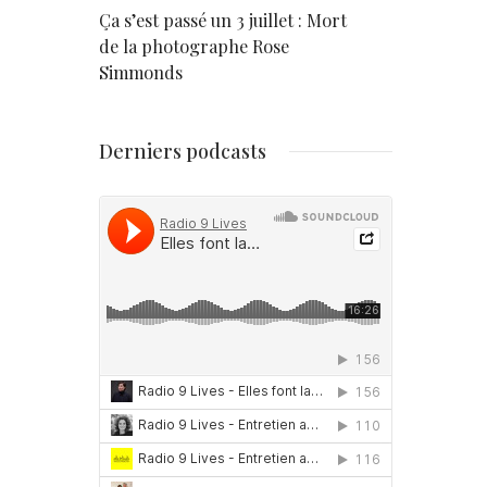
rd
Ça s’est passé un 3 juillet : Mort
Né un 2 juil
de la photographe Rose
Simmonds
Derniers podcasts