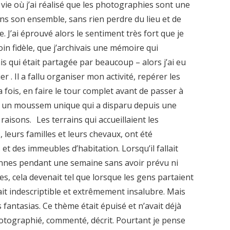
ie où j’ai réalisé que les photographies sont une
ns son ensemble, sans rien perdre du lieu et de
e. J’ai éprouvé alors le sentiment très fort que je
n fidèle, que j’archivais une mémoire qui
s qui était partagée par beaucoup – alors j’ai eu
 . Il a fallu organiser mon activité, repérer les
a fois, en faire le tour complet avant de passer à
t un moussem unique qui a disparu depuis une
aisons. Les terrains qui accueillaient les
, leurs familles et leurs chevaux, ont été
et des immeubles d’habitation. Lorsqu’il fallait
sonnes pendant une semaine sans avoir prévu ni
s, cela devenait tel que lorsque les gens partaient
était indescriptible et extrêmement insalubre. Mais
 fantasias. Ce thème était épuisé et n’avait déjà
 photographié, commenté, décrit. Pourtant je pense