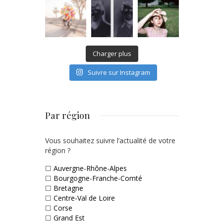
Charger plus
Suivre sur Instagram
Par région
Vous souhaitez suivre l’actualité de votre
région ?
☐
Auvergne-Rhône-Alpes
☐
Bourgogne-Franche-Comté
☐
Bretagne
☐
Centre-Val de Loire
☐
Corse
☐
Grand Est