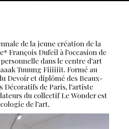
nnale de la jeune création de la
e* François Dufeil à l’occasion de
personnelle dans le centre d’art
hlaaak Tuuung Fiiiiiit. Formé au
u Devoir et diplômé des Beaux-
s Décoratifs de Paris, l’artiste
Né un 2 juillet : André Kertész
Né un 1er juillet : Léona
Misonne
ateurs du collectif Le Wonder est
ologie de l’art.