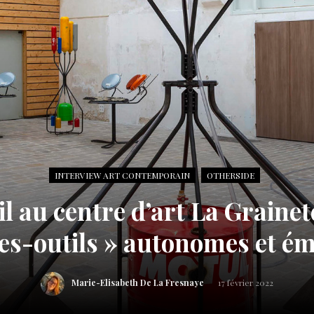
INTERVIEW ART CONTEMPORAIN
OTHERSIDE
l au centre d’art La Graineter
es-outils » autonomes et é
Marie-Elisabeth De La Fresnaye
17 février 2022