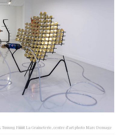
k Tuuung Fiiiiiit La Graineterie, centre d’art photo Marc Domage