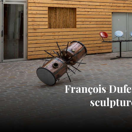
François Dufei
sculptur