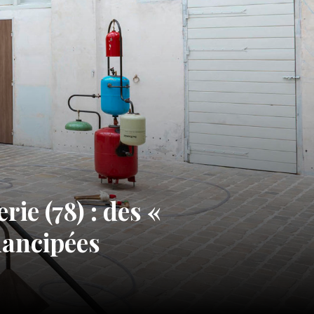
ie (78) : des «
mancipées