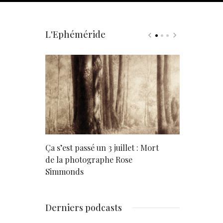
L'Ephéméride
rd
Ça s’est passé un 3 juillet : Mort
Né un 2 juil
de la photographe Rose
Simmonds
Derniers podcasts