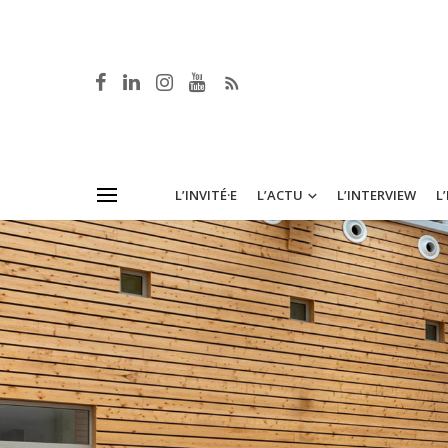
L’INVITÉ·E
L’ACTU
L’INTERVIEW
L