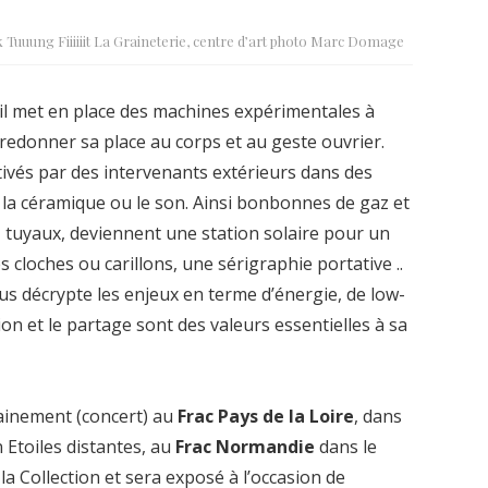
k Tuuung Fiiiiiit La Graineterie, centre d’art photo Marc Domage
 il met en place des machines expérimentales à
redonner sa place au corps et au geste ouvrier.
ivés par des intervenants extérieurs dans des
, la céramique ou le son. Ainsi bonbonnes de gaz et
e, tuyaux, deviennent une station solaire pour un
 cloches ou carillons, une sérigraphie portative ..
ous décrypte les enjeux en terme d’énergie, de low-
ion et le partage sont des valeurs essentielles à sa
hainement (concert) au
Frac Pays de la Loire
, dans
n Etoiles distantes, au
Frac Normandie
dans le
la Collection et sera exposé à l’occasion de