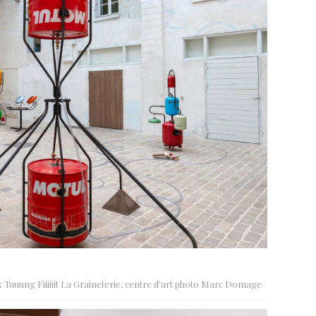
k Tuuung Fiiiiiit La Graineterie, centre d’art photo Marc Domage