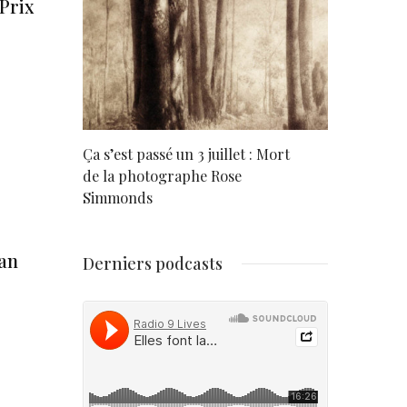
Prix
rd
Ça s’est passé un 3 juillet : Mort
Né un 2 juil
de la photographe Rose
Simmonds
man
Derniers podcasts