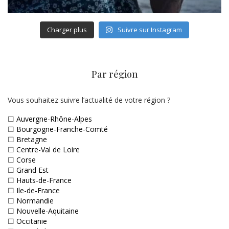
Charger plus
Suivre sur Instagram
Par région
Vous souhaitez suivre l’actualité de votre région ?
☐
Auvergne-Rhône-Alpes
☐
Bourgogne-Franche-Comté
☐
Bretagne
☐
Centre-Val de Loire
☐
Corse
☐
Grand Est
☐
Hauts-de-France
☐
Ile-de-France
☐
Normandie
☐
Nouvelle-Aquitaine
☐
Occitanie