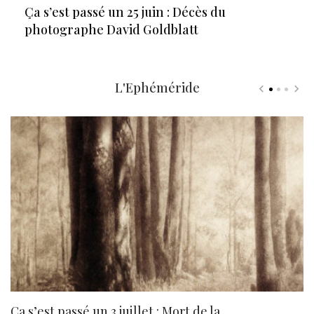
Ça s’est passé un 25 juin : Décès du
photographe David Goldblatt
L'Ephéméride
Ça s’est passé un 3 juillet : Mort de la
N