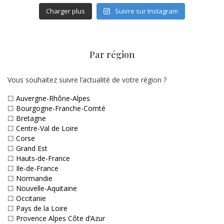
Charger plus
Suivre sur Instagram
Par région
Vous souhaitez suivre l’actualité de votre région ?
☐
Auvergne-Rhône-Alpes
☐
Bourgogne-Franche-Comté
☐
Bretagne
☐
Centre-Val de Loire
☐
Corse
☐
Grand Est
☐
Hauts-de-France
☐
Ile-de-France
☐
Normandie
☐
Nouvelle-Aquitaine
☐
Occitanie
☐
Pays de la Loire
☐
Provence Alpes Côte d’Azur