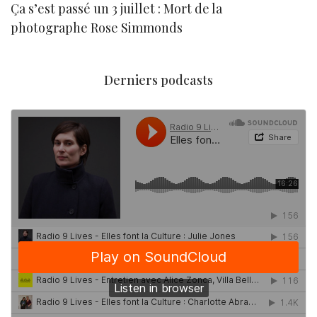
Ça s’est passé un 3 juillet : Mort de la
N
photographe Rose Simmonds
Derniers podcasts