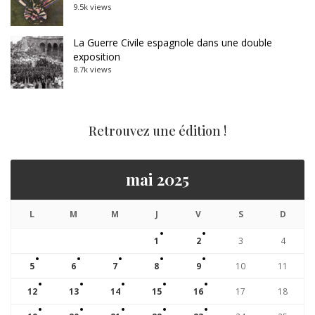
9.5k views
La Guerre Civile espagnole dans une double
exposition
8.7k views
Retrouvez une édition !
mai 2025
L
M
M
J
V
S
D
1
2
3
4
5
6
7
8
9
10
11
12
13
14
15
16
17
18