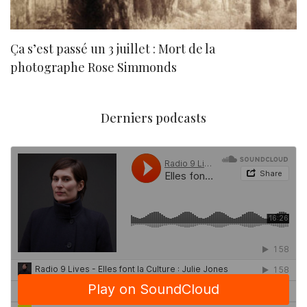
Ça s’est passé un 3 juillet : Mort de la
N
photographe Rose Simmonds
Derniers podcasts