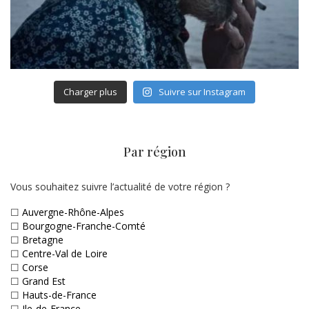
Charger plus
Suivre sur Instagram
Par région
Vous souhaitez suivre l’actualité de votre région ?
☐
Auvergne-Rhône-Alpes
☐
Bourgogne-Franche-Comté
☐
Bretagne
☐
Centre-Val de Loire
☐
Corse
☐
Grand Est
☐
Hauts-de-France
☐
Ile-de-France