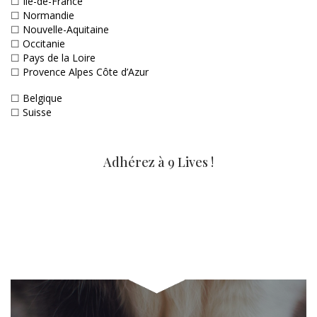
☐
Ile-de-France
☐
Normandie
☐
Nouvelle-Aquitaine
☐
Occitanie
☐
Pays de la Loire
☐
Provence Alpes Côte d’Azur
☐
Belgique
☐
Suisse
Adhérez à 9 Lives !