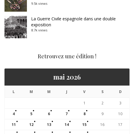
9.5k views
La Guerre Civile espagnole dans une double
exposition
8.7k views
Retrouvez une édition !
mai 2026
L
M
M
J
V
S
D
1
2
3
4
5
6
7
8
9
10
11
12
13
14
15
16
17