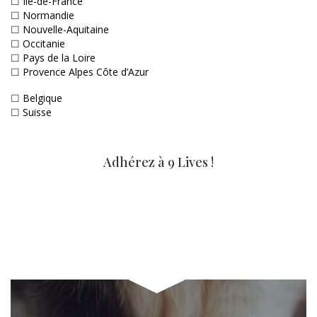
☐
Ile-de-France
☐
Normandie
☐
Nouvelle-Aquitaine
☐
Occitanie
☐
Pays de la Loire
☐
Provence Alpes Côte d’Azur
☐
Belgique
☐
Suisse
Adhérez à 9 Lives !