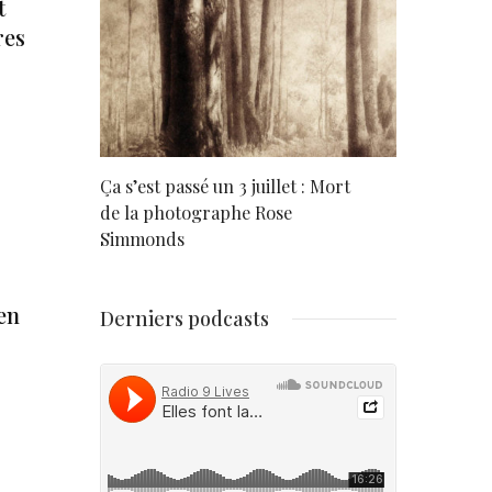
t
res
rd
Ça s’est passé un 3 juillet : Mort
Né un 2 juil
de la photographe Rose
Simmonds
en
Derniers podcasts