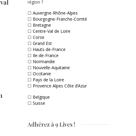
ival
région ?
☐
Auvergne-Rhône-Alpes
☐
Bourgogne-Franche-Comté
☐
Bretagne
☐
Centre-Val de Loire
☐
Corse
☐
Grand Est
☐
Hauts-de-France
☐
Ile-de-France
☐
Normandie
☐
Nouvelle-Aquitaine
☐
Occitanie
☐
Pays de la Loire
☐
Provence Alpes Côte d’Azur
m
☐
Belgique
☐
Suisse
Adhérez à 9 Lives !