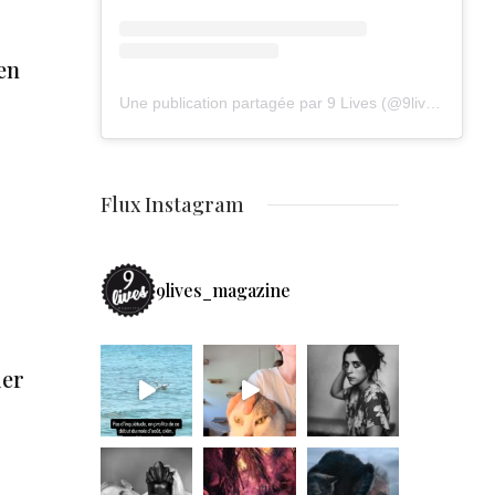
en
Une publication partagée par 9 Lives (@9lives_magazine)
Flux Instagram
9lives_magazine
ier