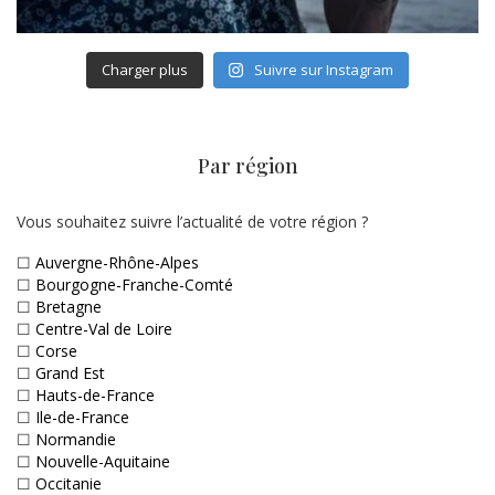
Charger plus
Suivre sur Instagram
Par région
Vous souhaitez suivre l’actualité de votre région ?
☐
Auvergne-Rhône-Alpes
☐
Bourgogne-Franche-Comté
☐
Bretagne
☐
Centre-Val de Loire
☐
Corse
☐
Grand Est
☐
Hauts-de-France
☐
Ile-de-France
☐
Normandie
☐
Nouvelle-Aquitaine
☐
Occitanie