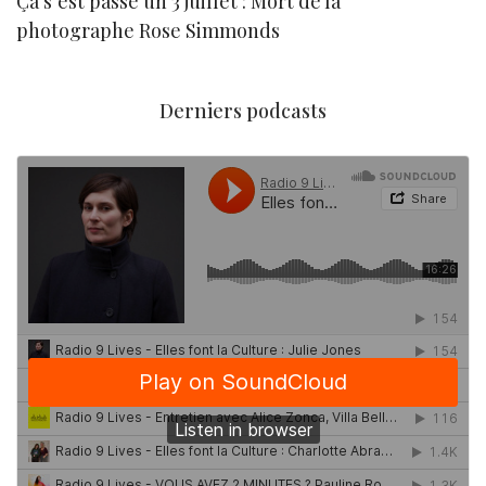
Ça s’est passé un 3 juillet : Mort de la
N
photographe Rose Simmonds
Derniers podcasts