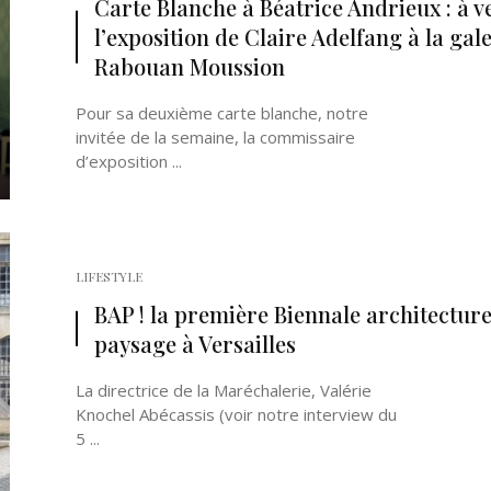
Carte Blanche à Béatrice Andrieux : à v
l’exposition de Claire Adelfang à la gal
Rabouan Moussion
Pour sa deuxième carte blanche, notre
invitée de la semaine, la commissaire
d’exposition ...
Né un 2 juillet : André Kertész
Né un 1er juillet : Léona
Misonne
LIFESTYLE
BAP ! la première Biennale architecture
paysage à Versailles
La directrice de la Maréchalerie, Valérie
Knochel Abécassis (voir notre interview du
5 ...