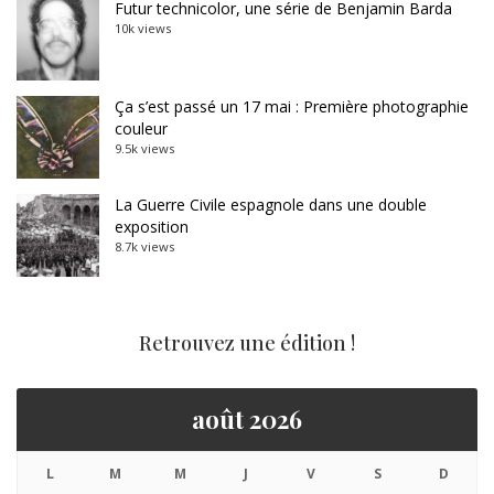
Futur technicolor, une série de Benjamin Barda
10k views
Ça s’est passé un 17 mai : Première photographie
couleur
9.5k views
La Guerre Civile espagnole dans une double
exposition
8.7k views
Retrouvez une édition !
août 2026
L
M
M
J
V
S
D