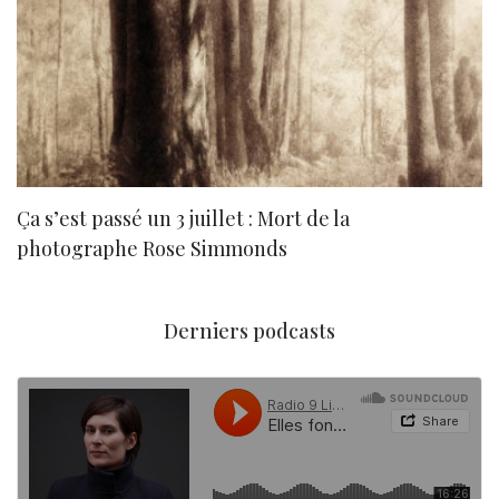
Ça s’est passé un 3 juillet : Mort de la
N
photographe Rose Simmonds
Derniers podcasts