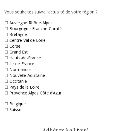
Vous souhaitez suivre l’actualité de votre région ?
☐
Auvergne-Rhône-Alpes
☐
Bourgogne-Franche-Comté
☐
Bretagne
☐
Centre-Val de Loire
☐
Corse
☐
Grand Est
☐
Hauts-de-France
☐
Ile-de-France
☐
Normandie
☐
Nouvelle-Aquitaine
☐
Occitanie
☐
Pays de la Loire
☐
Provence Alpes Côte d’Azur
☐
Belgique
☐
Suisse
Adhérez à 9 Lives !