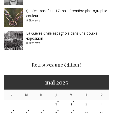
Ça s’est passé un 17 mai : Première photographie
couleur
9.5k views
La Guerre Civile espagnole dans une double
exposition
8.7k views
Retrouvez une édition !
mai 2025
L
M
M
J
V
S
D
1
2
3
4