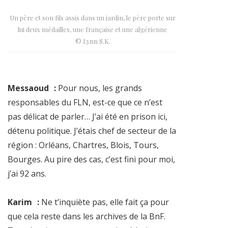
Un père et son fils assis dans un jardin, le père porte sur
lui deux médailles, une française et une algérienne
© Lynn S.K.
Messaoud :
Pour nous, les grands
responsables du FLN, est-ce que ce n’est
pas délicat de parler… J’ai été en prison ici,
détenu politique. J’étais chef de secteur de la
région : Orléans, Chartres, Blois, Tours,
Bourges. Au pire des cas, c’est fini pour moi,
j’ai 92 ans.
Karim :
Ne t’inquiète pas, elle fait ça pour
que cela reste dans les archives de la BnF.