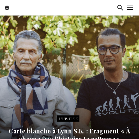
L'INVITÉ·E
Carte blanche à Lynn S.K. : Fragment « À
chaque fois l’histoire te rattrape »