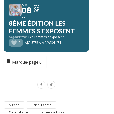
DIM
MAR
08
02
SEP
JUI
8ÈME ÉDITION LES
FEMMES S'EXPOSENT
Organisateur
Les Femmes s'exposent
0
AJOUTER À MA WISHLIST
Marque-page
0
Algérie
Carte Blanche
Colonialisme
Femmes artistes