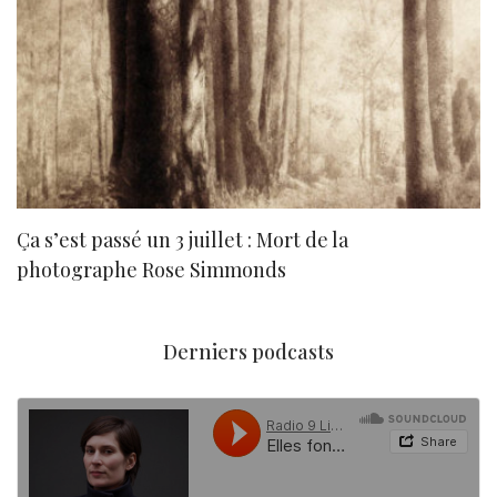
Ça s’est passé un 3 juillet : Mort de la
N
photographe Rose Simmonds
Derniers podcasts