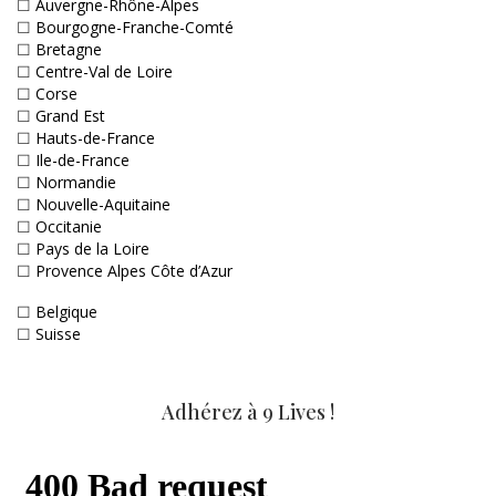
☐
Auvergne-Rhône-Alpes
☐
Bourgogne-Franche-Comté
☐
Bretagne
☐
Centre-Val de Loire
☐
Corse
☐
Grand Est
☐
Hauts-de-France
☐
Ile-de-France
☐
Normandie
☐
Nouvelle-Aquitaine
☐
Occitanie
☐
Pays de la Loire
☐
Provence Alpes Côte d’Azur
☐
Belgique
☐
Suisse
Adhérez à 9 Lives !