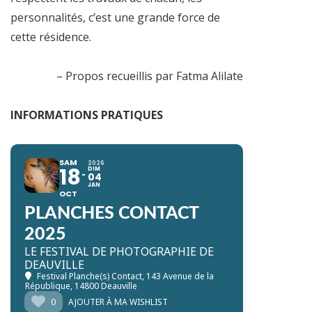
personnalités, c’est une grande force de
cette résidence.
– Propos recueillis par Fatma Alilate
INFORMATIONS PRATIQUES
SAM
2026
18
DIM
04
JAN
OCT
PLANCHES CONTACT
2025
LE FESTIVAL DE PHOTOGRAPHIE DE
DEAUVILLE
Festival Planche(s) Contact
, 143 Avenue de la
République, 14800 Deauville
0
AJOUTER À MA WISHLIST