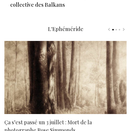
collective des Balkans
L'Ephéméride
Ça s’est passé un 3 juillet : Mort de la
N
photographe Rose Simmonds