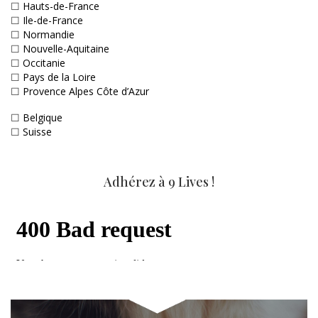
☐
Hauts-de-France
☐
Ile-de-France
☐
Normandie
☐
Nouvelle-Aquitaine
☐
Occitanie
☐
Pays de la Loire
☐
Provence Alpes Côte d’Azur
☐
Belgique
☐
Suisse
Adhérez à 9 Lives !