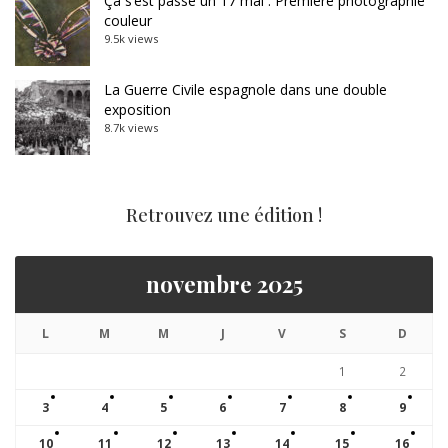
Ça s’est passé un 17 mai : Première photographie
couleur
9.5k views
La Guerre Civile espagnole dans une double
exposition
8.7k views
Retrouvez une édition !
novembre 2025
L
M
M
J
V
S
D
1
2
3
4
5
6
7
8
9
10
11
12
13
14
15
16