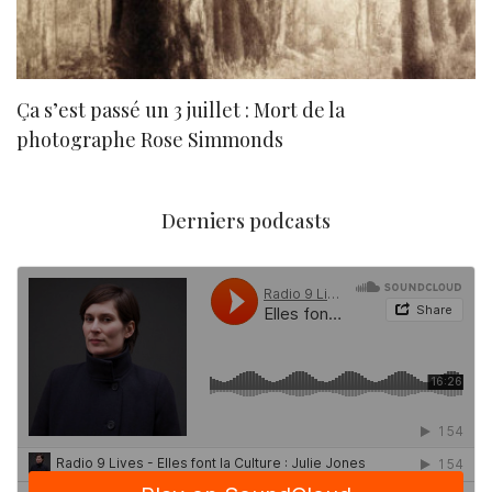
Ça s’est passé un 3 juillet : Mort de la
N
photographe Rose Simmonds
Derniers podcasts