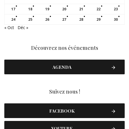
17
18
19
20
21
22
23
24
25
26
27
28
29
30
« Oct
Déc »
Découvrez nos événements
AGENDA
Suivez nous !
FACEBOOK
YOUTUBE