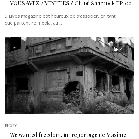
VOUS AVEZ 2 MINUTES ? Chloé Sharrock EP. 06
9 Lives magazine est heureux de s’associer, en tant
que partenaire média, au ...
20
PHOTO
We wanted freedom, un reportage de Maxime