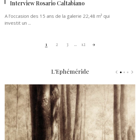
Interview Rosario Caltabiano
A l’occasion des 15 ans de la galerie 22,48 m² qui
investit un ...
Posts
1
2
3
...
12
navigation
L'Ephéméride