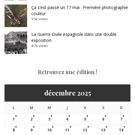
Ça s’est passé un 17 mai : Première photographie
couleur
9.5k views
La Guerre Civile espagnole dans une double
exposition
8.7k views
Retrouvez une édition !
décembre 2025
L
M
M
J
V
S
D
1
2
3
4
5
6
7
8
9
10
11
12
13
14