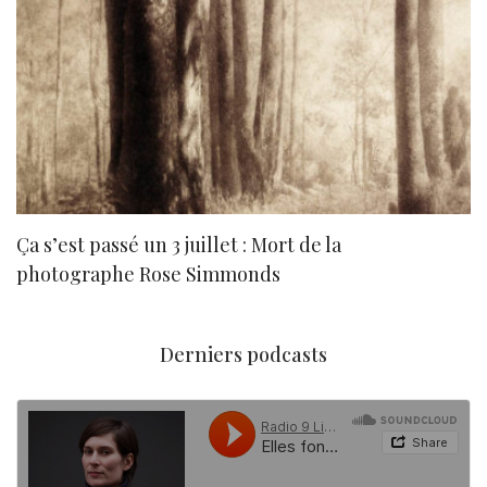
Ça s’est passé un 3 juillet : Mort de la
N
photographe Rose Simmonds
Derniers podcasts