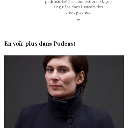
podcasts inédits, pour entrer de façon
singulière dans l’univers des
photographes.
e-
mail
En voir plus dans
Podcast