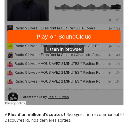
⚡ Plus d'un million d’écoutes !
Rejoignez notre communauté !
Découvrez ici, nos dernières sorties.