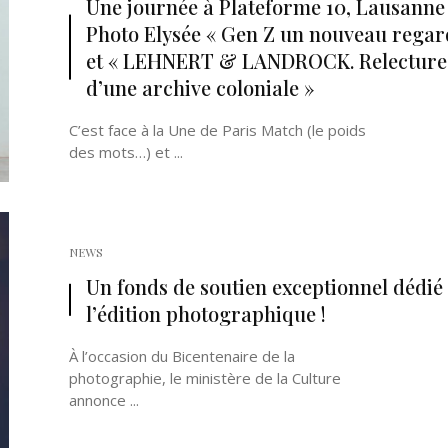
Une journée à Plateforme 10, Lausanne (
Photo Elysée « Gen Z un nouveau regar
et « LEHNERT & LANDROCK. Relecture
d’une archive coloniale »
C’est face à la Une de Paris Match (le poids
des mots…) et ...
Né un 2 juillet : André Kertész
Né un 1er juillet : Léona
Misonne
NEWS
Un fonds de soutien exceptionnel dédié
l’édition photographique !
À l’occasion du Bicentenaire de la
photographie, le ministère de la Culture
annonce ...