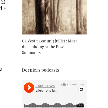
1) :
d »
rd
Ça s’est passé un 3 juillet : Mort
Né un 2 juil
de la photographe Rose
Simmonds
 à
Derniers podcasts