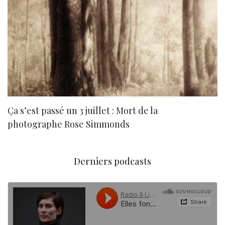
Ça s’est passé un 3 juillet : Mort de la
N
photographe Rose Simmonds
Derniers podcasts