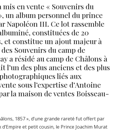
a mis en vente « Souvenirs du
», un album personnel du prince
r Napoléon III. Ce lot rassemble
Né un 2 juillet : André Kertész
Né un 1er juillet : Léona
albuminé, constituées de 20
Misonne
s, et constitue un ajout majeur à
s des Souvenirs du camp de
ay a résidé au camp de Châlons à
t l’un des plus anciens et des plus
photographiques liés aux
 vente sous l’expertise d’Antoine
ar la maison de ventes Boisseau-
lons, 1857 », d’une grande rareté fut offert par
 d’Empire et petit cousin, le Prince Joachim Murat