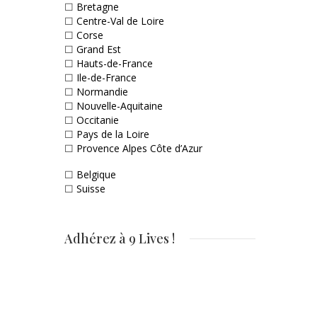
☐
Bretagne
☐
Centre-Val de Loire
☐
Corse
☐
Grand Est
☐
Hauts-de-France
☐
Ile-de-France
☐
Normandie
☐
Nouvelle-Aquitaine
☐
Occitanie
☐
Pays de la Loire
☐
Provence Alpes Côte d’Azur
☐
Belgique
☐
Suisse
Adhérez à 9 Lives !