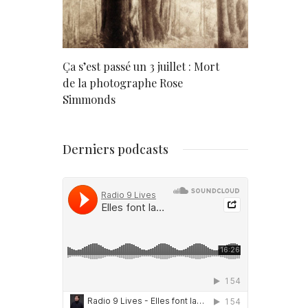
rd
Ça s’est passé un 3 juillet : Mort
Né un 2 juil
de la photographe Rose
Simmonds
Derniers podcasts